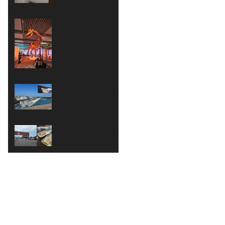
スゴいよね🦖
大阪万博やっとのこ
とで行ってきまし
た！
元祖しょうゆうどん