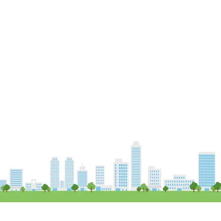
Copy Right (c) Field River Japan Inc. All Rights Reserved.