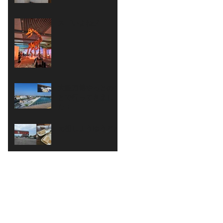
スゴいよね🦖
大阪万博やっとのこ
とで行ってきまし
た！
元祖しょうゆうどん