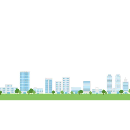
Copy Right (c) Field 