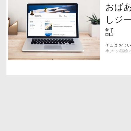
おば
しジ
話
そこは おじい
生3年の孫娘
ゃんは病気で
さん2人にも
てもいい子達
うと...