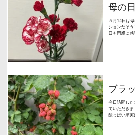
母の
５月14日は
ションだそう
日も両親に感
ブラ
今日訪問した
ていただきま
酸っぱい果実
しそうですね