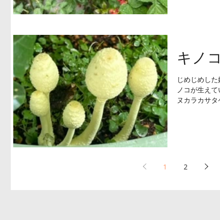
キノ
じめじめした
ノコが生えて
ヌカラカサタ
気分で迎えた
頑張ろうと思
1
2