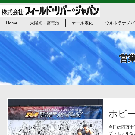
Home
太陽光・蓄電池
オール電化
ウルトラナノバ
​営
ホビ
今日は四万十
プラモデルな