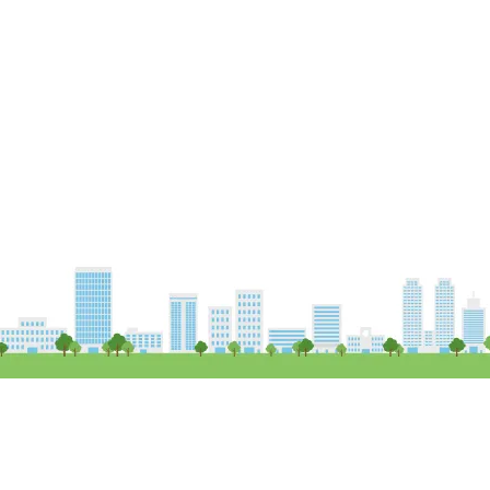
Copy Right (c) Field 