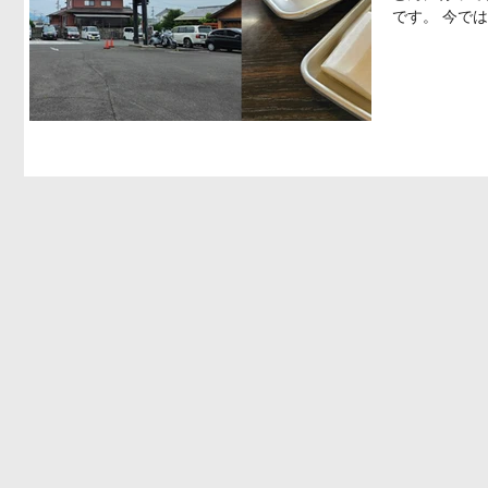
です。 今で
お店です。 や
らないで欲し