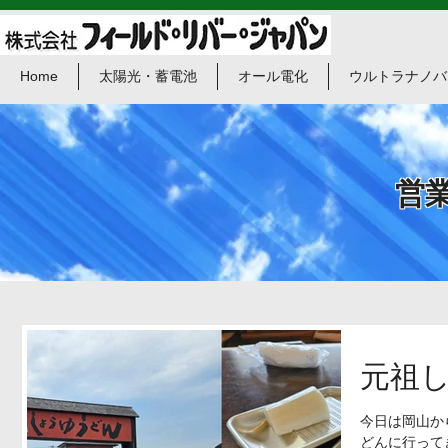
Home
太陽光・蓄電池
オール電化
ウルトラナノバ
​営
元祖
今日は岡山か
どんに行って